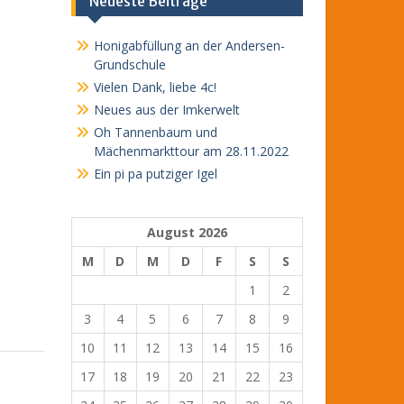
Neueste Beiträge
Honigabfüllung an der Andersen-
Grundschule
Vielen Dank, liebe 4c!
Neues aus der Imkerwelt
Oh Tannenbaum und
Mächenmarkttour am 28.11.2022
Ein pi pa putziger Igel
August 2026
M
D
M
D
F
S
S
1
2
3
4
5
6
7
8
9
10
11
12
13
14
15
16
17
18
19
20
21
22
23