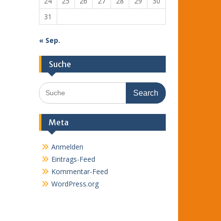
24
25
26
27
28
29
30
31
« Sep.
Suche
Search
for:
Meta
Anmelden
Eintrags-Feed
Kommentar-Feed
WordPress.org