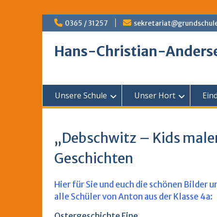
Skip
0365 / 31257
sekretariat@grundschul
to
content
Hans-Christian-Anders
Unsere Schule
Unser Hort
Ein
„Debschwitz – Kids male
Geschichten
Hier für Sie und euch die schönen Bilder 
alle Schüler von Anton aus der Klasse 4a:
Ostergeschichte Fine