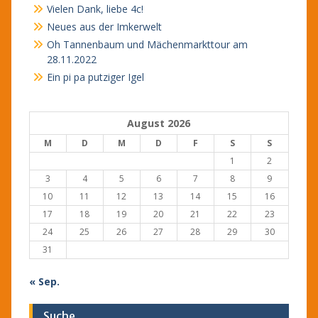
Vielen Dank, liebe 4c!
Neues aus der Imkerwelt
Oh Tannenbaum und Mächenmarkttour am
28.11.2022
Ein pi pa putziger Igel
August 2026
M
D
M
D
F
S
S
1
2
3
4
5
6
7
8
9
10
11
12
13
14
15
16
17
18
19
20
21
22
23
24
25
26
27
28
29
30
31
« Sep.
Suche