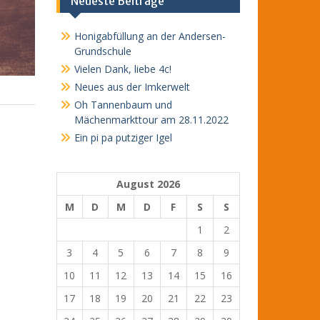
Neueste Beiträge
Honigabfüllung an der Andersen-
Grundschule
Vielen Dank, liebe 4c!
Neues aus der Imkerwelt
Oh Tannenbaum und
Mächenmarkttour am 28.11.2022
Ein pi pa putziger Igel
August 2026
M
D
M
D
F
S
S
1
2
3
4
5
6
7
8
9
10
11
12
13
14
15
16
17
18
19
20
21
22
23