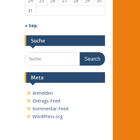
24
25
26
27
28
29
30
31
« Sep.
Suche
Search
for:
Meta
Anmelden
Eintrags-Feed
Kommentar-Feed
WordPress.org