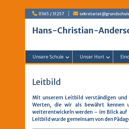
Skip
0365 / 31257
sekretariat@grundschul
to
content
Hans-Christian-Anders
Unsere Schule
Unser Hort
Ein
Leitbild
Mit unserem Leitbild verständigen und
Werten, die wir als bewährt kennen u
weiterentwickeln werden – im Blick auf 
Leitbild wurde gemeinsam von den Pädagog