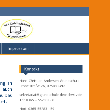
Impressum
Kontakt
Hans-Christian-Andersen-Grundschule
ung an
Fröbelstraße 2A, 07548 Gera
r auch
sekretariat@grundschule-debschwitz.de
e. Das
Tel: 0365 – 552831-31
tet.
Hort: 0365-552831-59