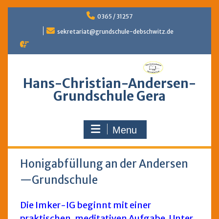
Skip
0365 / 31257
to
content
sekretariat@grundschule-debschwitz.de
Hans-Christian-Andersen-
Grundschule Gera
Menu
Honigabfüllung an der Andersen
—Grundschule
Die Imker-IG beginnt mit einer
praktischen, meditativen Aufgabe. Unter