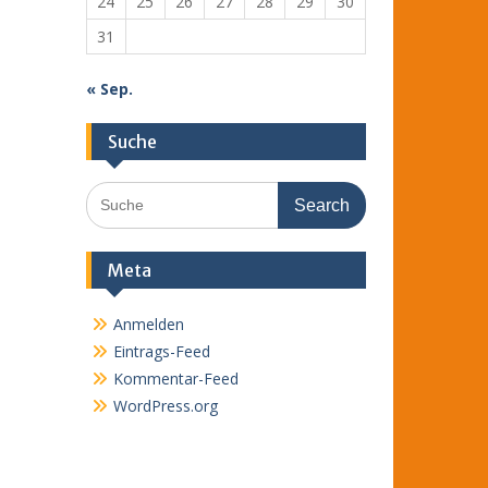
24
25
26
27
28
29
30
31
« Sep.
Suche
Search
for:
Meta
Anmelden
Eintrags-Feed
Kommentar-Feed
WordPress.org