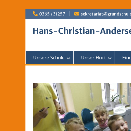
Skip
0365 / 31257
sekretariat@grundschul
to
content
Hans-Christian-Anders
Unsere Schule
Unser Hort
Ein