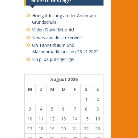
Neueste Beiträge
Honigabfüllung an der Andersen-
Grundschule
Vielen Dank, liebe 4c!
Neues aus der Imkerwelt
Oh Tannenbaum und
Mächenmarkttour am 28.11.2022
Ein pi pa putziger Igel
August 2026
M
D
M
D
F
S
S
1
2
3
4
5
6
7
8
9
10
11
12
13
14
15
16
17
18
19
20
21
22
23