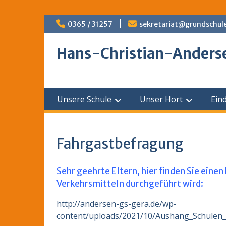
Skip
0365 / 31257
sekretariat@grundschul
to
content
Hans-Christian-Anders
Unsere Schule
Unser Hort
Ein
Fahrgastbefragung
Sehr geehrte Eltern, hier finden Sie einen
Verkehrsmitteln durchgeführt wird:
http://andersen-gs-gera.de/wp-
content/uploads/2021/10/Aushang_Schulen_