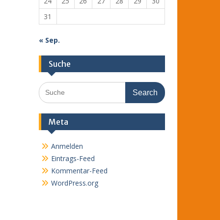
24
25
26
27
28
29
30
31
« Sep.
Suche
Search
for:
Meta
Anmelden
Eintrags-Feed
Kommentar-Feed
WordPress.org