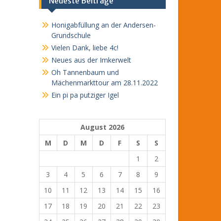
Neueste Beiträge
Honigabfüllung an der Andersen-
Grundschule
Vielen Dank, liebe 4c!
Neues aus der Imkerwelt
Oh Tannenbaum und
Mächenmarkttour am 28.11.2022
Ein pi pa putziger Igel
August 2026
M
D
M
D
F
S
S
1
2
3
4
5
6
7
8
9
10
11
12
13
14
15
16
17
18
19
20
21
22
23