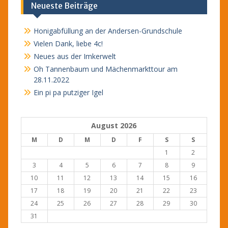
Neueste Beiträge
Honigabfüllung an der Andersen-Grundschule
Vielen Dank, liebe 4c!
Neues aus der Imkerwelt
Oh Tannenbaum und Mächenmarkttour am
28.11.2022
Ein pi pa putziger Igel
August 2026
M
D
M
D
F
S
S
1
2
3
4
5
6
7
8
9
10
11
12
13
14
15
16
17
18
19
20
21
22
23
24
25
26
27
28
29
30
31