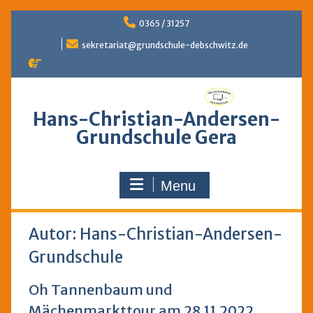
Skip
0365 / 31257
to
content
sekretariat@grundschule-debschwitz.de
Hans-Christian-Andersen-
Grundschule Gera
Menu
Autor:
Hans-Christian-Andersen-
Grundschule
Oh Tannenbaum und
Mächenmarkttour am 28.11.2022