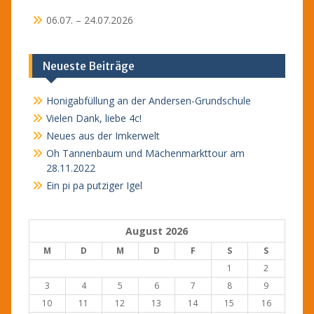
06.07. – 24.07.2026
Neueste Beiträge
Honigabfüllung an der Andersen-Grundschule
Vielen Dank, liebe 4c!
Neues aus der Imkerwelt
Oh Tannenbaum und Mächenmarkttour am
28.11.2022
Ein pi pa putziger Igel
August 2026
M
D
M
D
F
S
S
1
2
3
4
5
6
7
8
9
10
11
12
13
14
15
16