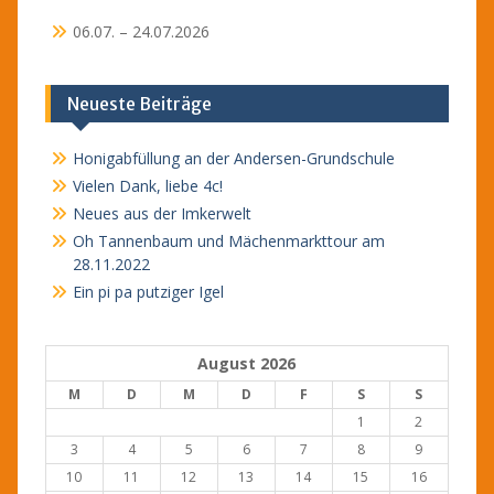
06.07. – 24.07.2026
Neueste Beiträge
Honigabfüllung an der Andersen-Grundschule
Vielen Dank, liebe 4c!
Neues aus der Imkerwelt
Oh Tannenbaum und Mächenmarkttour am
28.11.2022
Ein pi pa putziger Igel
August 2026
M
D
M
D
F
S
S
1
2
3
4
5
6
7
8
9
10
11
12
13
14
15
16