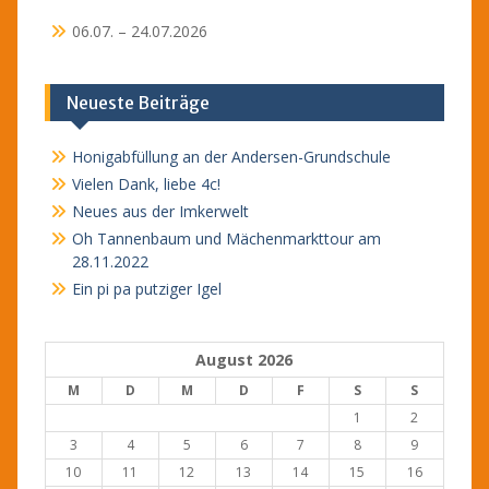
06.07. – 24.07.2026
Neueste Beiträge
Honigabfüllung an der Andersen-Grundschule
Vielen Dank, liebe 4c!
Neues aus der Imkerwelt
Oh Tannenbaum und Mächenmarkttour am
28.11.2022
Ein pi pa putziger Igel
August 2026
M
D
M
D
F
S
S
1
2
3
4
5
6
7
8
9
10
11
12
13
14
15
16