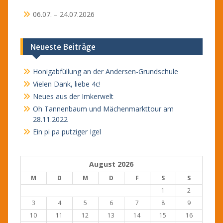
06.07. – 24.07.2026
Neueste Beiträge
Honigabfüllung an der Andersen-Grundschule
Vielen Dank, liebe 4c!
Neues aus der Imkerwelt
Oh Tannenbaum und Mächenmarkttour am
28.11.2022
Ein pi pa putziger Igel
August 2026
M
D
M
D
F
S
S
1
2
3
4
5
6
7
8
9
10
11
12
13
14
15
16