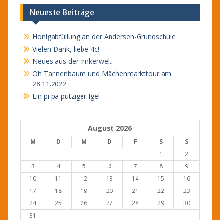
Neueste Beiträge
Honigabfüllung an der Andersen-Grundschule
Vielen Dank, liebe 4c!
Neues aus der Imkerwelt
Oh Tannenbaum und Mächenmarkttour am
28.11.2022
Ein pi pa putziger Igel
August 2026
M
D
M
D
F
S
S
1
2
3
4
5
6
7
8
9
10
11
12
13
14
15
16
17
18
19
20
21
22
23
24
25
26
27
28
29
30
31