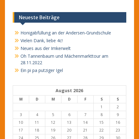
Neueste Beiträge
Honigabfüllung an der Andersen-Grundschule
Vielen Dank, liebe 4c!
Neues aus der Imkerwelt
Oh Tannenbaum und Mächenmarkttour am
28.11.2022
Ein pi pa putziger Igel
August 2026
M
D
M
D
F
S
S
1
2
3
4
5
6
7
8
9
10
11
12
13
14
15
16
17
18
19
20
21
22
23
24
25
26
27
28
29
30